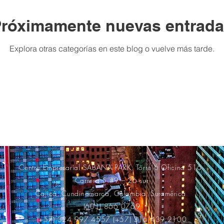
róximamente nuevas entrad
Explora otras categorías en este blog o vuelve más tarde.
Centro Empresarial SABANA PARK, Torre 6 Oficina 516
Carrera 5 #9 – 26 sur
Cajicá, Cundinamarca, Colombia,
Suramérica
(601) 866 0769
(+57) 324 997 4557 (+57) 316 439 2100