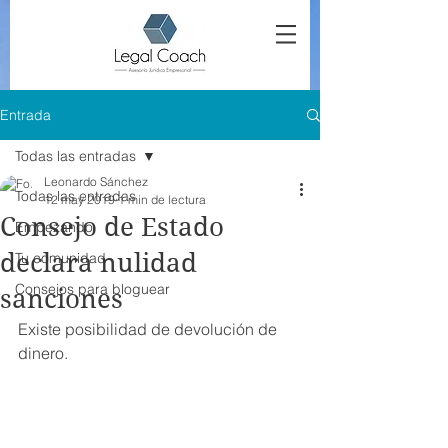
Entrada
Todas las entradas
Leonardo Sánchez
Todas las entradas
12 may 2019
1 min de lectura
Consejo de Estado
Empezando
declara nulidad
Tu comunidad
Consejos para bloguear
sanciones
Existe posibilidad de devolución de 
dinero. 